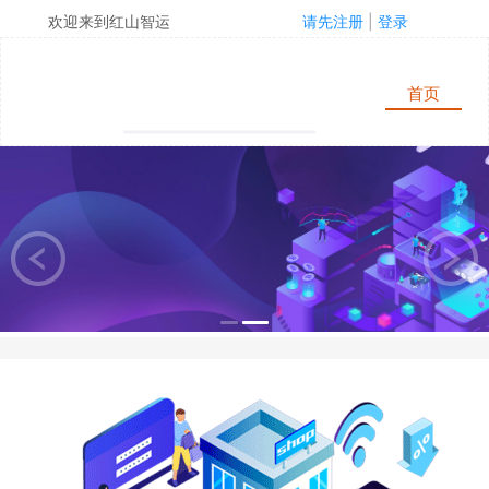
装
卸
卸
装
欢迎来到红山智运
请先注册
|
登录
首页